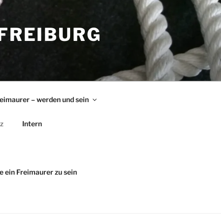
 FREIBURG
eimaurer – werden und sein
z
Intern
e ein Freimaurer zu sein