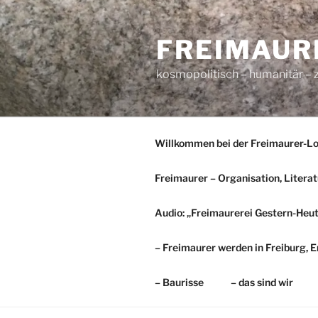
Zum
Inhalt
FREIMAURE
springen
kosmopolitisch – humanitär – z
Willkommen bei der Freimaurer-Lo
Freimaurer – Organisation, Literat
Audio: „Freimaurerei Gestern-Heu
– Freimaurer werden in Freiburg,
– Baurisse
– das sind wir